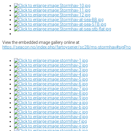
View the embedded image gallery online at:
https://seacon.no/index.php/fartoyserier/sc28/ms-stormhav#sigPr