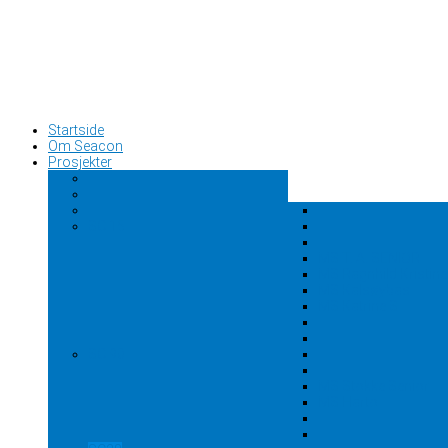
Startside
Om Seacon
Prosjekter
SC 15
MS T. A. SENIOR
MS Ragnhild Kristine
MS Kalsøybas
MS Katrine S
SC 90
MS Stokke Senior
MS Harto