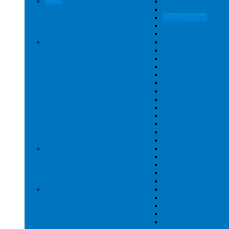
SC28
MS Stormhav
SC 34
MS Ringbas
MS Voldnes
MS Fugløyhav
MS Meløyfjord
MS Fugløyfjord
MS M-Solhaug
MS Quo Vadis
MS Breivik Junior
MS Sulehav
SC 35
MS Roaldnes
SC 38
MS Sulebas
MS Vesterhav