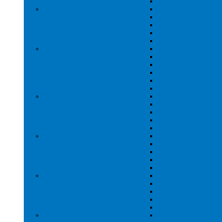
SC 43
MS Staaløy
SC 44
MS Julie Pauline
MS Trønderhav
SC 45
MS Meløyfjord
SC 46
Seacon SC46
SC 48
MS Jens Kristian
SC 51