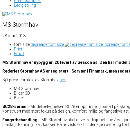
Presseomtaler
Ledig stilling
MS Stormhav
28 mar 2018
font size
decrease font size
increase font 
Print
Email
MS Stormhav er nybygg nr. 20 levert av Seacon as. Den har model
Rederiet Stormhav AS er registert i Sørvær i Finnmark, men reder
Sjå presseomtale av Stormhav
her.
MS Stormhav
Bilder 3D
Bilder
SC28-serien:
- Modellbetegnelsen SC28 er opprinnelig basert på skroge
konstruert med stort fokus på design, komfort, miljø og fangstkvalit
Fangstbehandling:
- MS Stormhav skal drive tradisjonelt line-/ og garnf
planlagt for ising i kar/kasser. På hoveddekk blir der egen avdeling for 