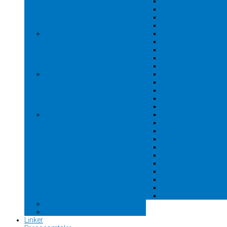
MS Kystfisk
SC 70
MS Torbas
SC 75
MPLFC Artic
Ombygninger
MS Rødholmen
MS Sildaskjær
MS Kvatro
MS Orfjord
MS Gambler
MS Runing
MS Rolf Asbjørn
Linker