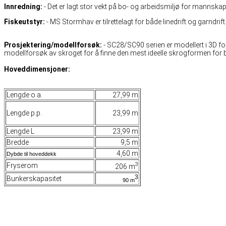
Innredning:
- Det er lagt stor vekt på bo- og arbeidsmiljø for manns
Fiskeutstyr:
- MS Stormhav er tilrettelagt for både linedrift og garndr
Prosjektering/modellforsøk:
- SC28/SC90 serien er modellert i 3D for
modellforsøk av skroget for å finne den mest ideelle skrogformen for b
Hoveddimensjoner:
Lengde o.a.
27,99 m
Lengde p.p.
23,99 m
Lengde L
23,99 m
Bredde
9,5 m
4,60 m
Dybde til hoveddekk
3
Fryserom
206 m
3
Bunkerskapasitet
90 m