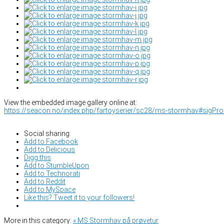
View the embedded image gallery online at:
https://seacon.no/index.php/fartoyserier/sc28/ms-stormhav#sigPr
Social sharing:
Add to Facebook
Add to Delicious
Digg this
Add to StumbleUpon
Add to Technorati
Add to Reddit
Add to MySpace
Like this? Tweet it to your followers!
More in this category:
« MS Stormhav på prøvetur